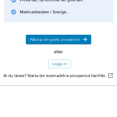
Prova det, du kommer att gilla det!
Marknadsledare i Sverige.
Information om artikeln
Påbörja din gratis provperiod
eller
Logga in
Är du lärare? Starta din kostnadsfria provperiod härifrån.