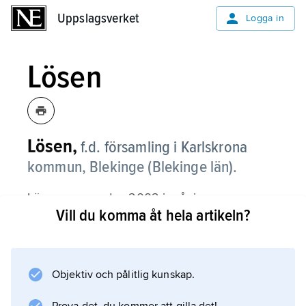
Uppslagsverket
Uppslagsverket
Logga in
Lösen
Lösen,
f.d. församling i Karlskrona
kommun, Blekinge (Blekinge län).
Lösen, som sedan 2002 ingår i
Vill du komma åt hela artikeln?
Lyckå
församling, består av en öppen slätt i
kustlandet, omgiven av mindre höjder,
innerskärgård samt glesbebyggd skogsbygd i
Objektiv och pålitlig kunskap.
de norra delarna.