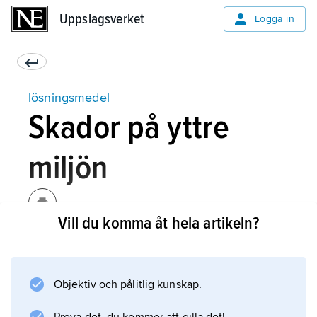
Uppslagsverket
Uppslagsverket
Logga in
lösningsmedel
Skador på yttre
miljön
Vill du komma åt hela artikeln?
Många lösningsmedel kan orsaka skador i den
yttre miljön. Lösningsmedel räknas som
flyktiga organiska ämnen (VOC,
Objektiv och pålitlig kunskap.
volatile organic compounds
). Sådana ämnen anses i hög utsträckning