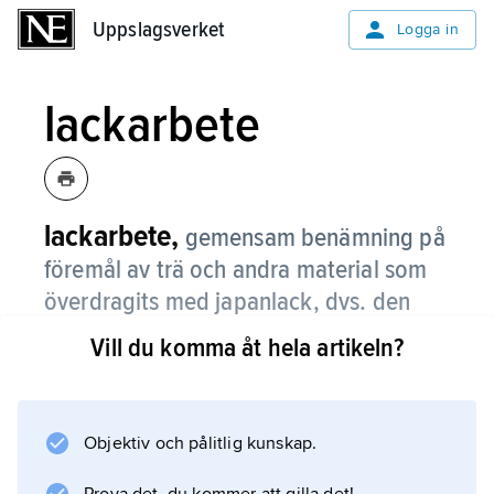
Uppslagsverket
Uppslagsverket
Logga in
lackarbete
lackarbete,
gemensam benämning på
föremål av trä och andra material som
överdragits med japanlack, dvs. den
stelnade saften från lackträdet (
Rhus
Vill du komma åt hela artikeln?
verniciflua
), eller utförts i samma lack
med tillsats av aska m.m.
Objektiv och pålitlig kunskap.
Kina