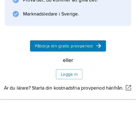
Prova det, du kommer att gilla det!
Korea
Marknadsledare i Sverige.
Japan
Påbörja din gratis provperiod
Andra länder
eller
Logga in
Litteraturanvisning
Är du lärare? Starta din kostnadsfria provperiod härifrån.
Information om artikeln