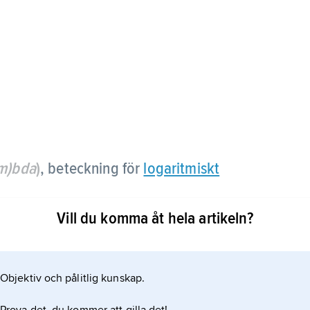
(m)bda
)
,
beteckning för
logaritmiskt
Vill du komma åt hela artikeln?
nheterna neper (Np), bel (B) eller decibel (dB).
Objektiv och pålitlig kunskap.