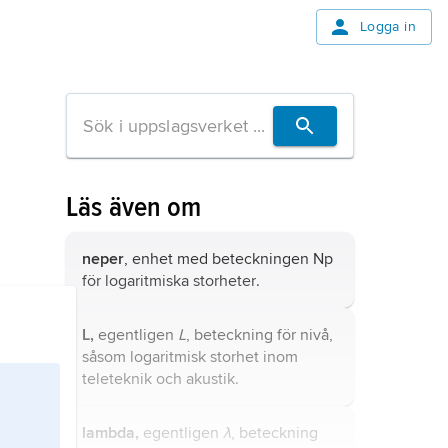
Logga in
Läs även om
neper
, enhet med beteckningen Np
för
logaritmiska storheter
.
L,
egentligen
L
, beteckning för nivå,
såsom logaritmisk storhet inom
teleteknik och akustik.
lambda,
egentligen
λ
, beteckning