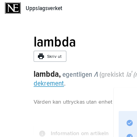
Uppslagsverket
Uppslagsverket
lambda
Skriv ut
lambda,
egentligen
Λ
(grekiskt
laʹ
dekrement
.
Värden kan uttryckas utan enhet eller med e
Information om artikeln