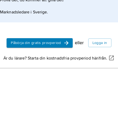
Prova det, du kommer att gilla det!
Marknadsledare i Sverige.
eller
Påbörja din gratis provperiod
Logga in
Är du lärare? Starta din kostnadsfria provperiod härifrån.