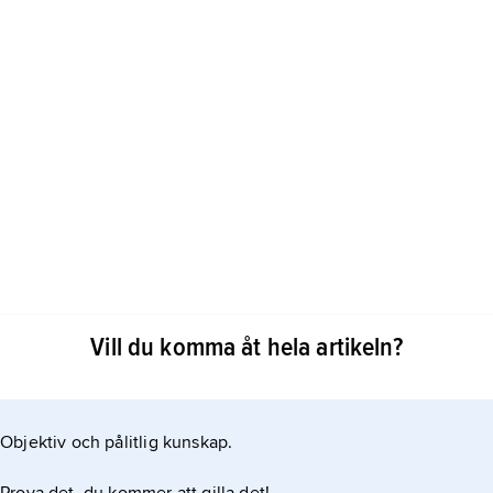
a avgift som en fästebonde erlade till jordägaren
Vill du komma åt hela artikeln?
e
Objektiv och pålitlig kunskap.