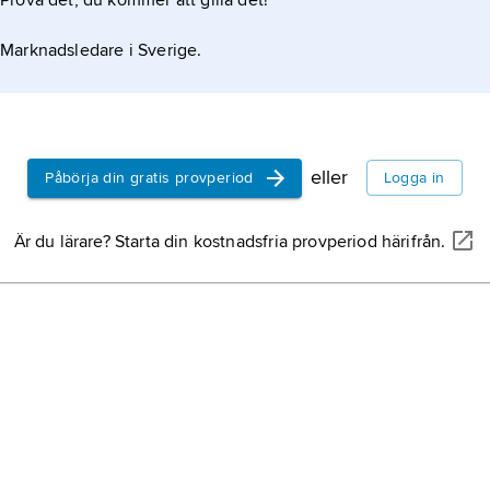
Prova det, du kommer att gilla det!
Marknadsledare i Sverige.
eller
Påbörja din gratis provperiod
Logga in
Är du lärare? Starta din kostnadsfria provperiod härifrån.