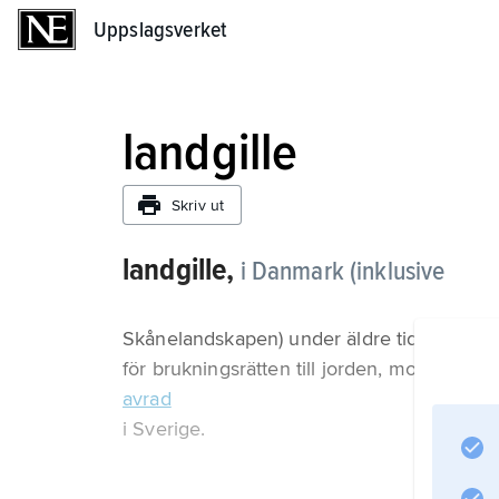
Uppslagsverket
Uppslagsverket
landgille
Skriv ut
landgille,
i Danmark (inklusive
Skånelandskapen) under äldre tid den årlig
för brukningsrätten till jorden, motsvarand
avrad
i Sverige.