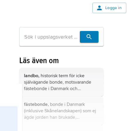
Logga in
Läs även om
landbo,
historisk term för icke
självägande bonde, motsvarande
fästebonde i Danmark och
leiglending i Norge och på Island.
fästebonde,
bonde i Danmark
(inklusive Skånelandskapen) som ej
ägde jorden han brukade,
motsvarande en svensk landbo.