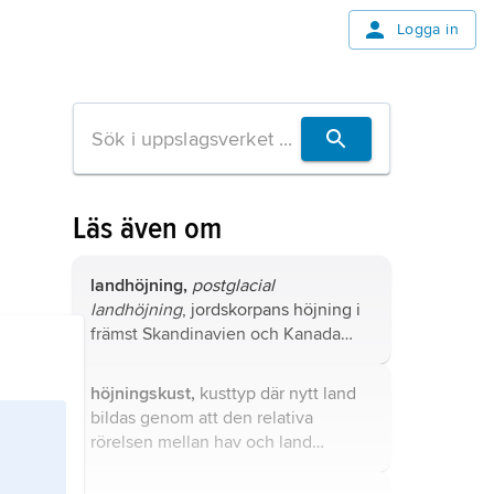
Logga in
Läs även om
landhöjning,
postglacial
landhöjning
, jordskorpans höjning i
främst Skandinavien och Kanada
efter nedtryckningen under den
senaste istiden.
höjningskust,
kusttyp där nytt land
bildas genom att den relativa
rörelsen mellan hav och land
förflyttar kustlinjen utåt, s.k.
regression.