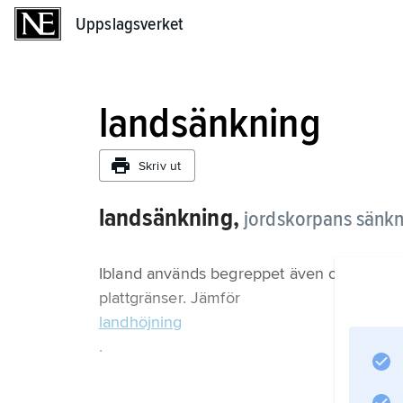
Uppslagsverket
Uppslagsverket
landsänkning
Skriv ut
landsänkning,
jordskorpans sänkn
Ibland används begreppet även om tektoni
plattgränser. Jämför
landhöjning
.