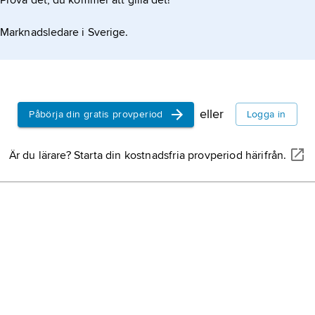
Prova det, du kommer att gilla det!
Marknadsledare i Sverige.
eller
Påbörja din gratis provperiod
Logga in
Är du lärare? Starta din kostnadsfria provperiod härifrån.