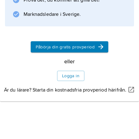
Prova det, du kommer att gilla det!
Marknadsledare i Sverige.
Påbörja din gratis provperiod
eller
Logga in
Är du lärare? Starta din kostnadsfria provperiod härifrån.