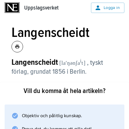
Uppslagsverket
Uppslagsverket
Logga in
Langenscheidt
Langenscheidt
i
, tyskt
[laʹŋənʃa
t]
förlag, grundat 1856 i Berlin.
Det är främst känt för sin ordboksutgivning.
Vill du komma åt hela artikeln?
Information om artikeln
Objektiv och pålitlig kunskap.