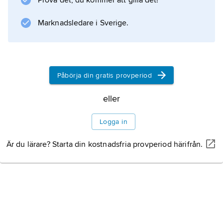
Prova det, du kommer att gilla det!
Marknadsledare i Sverige.
Påbörja din gratis provperiod
eller
Logga in
Är du lärare? Starta din kostnadsfria provperiod härifrån.