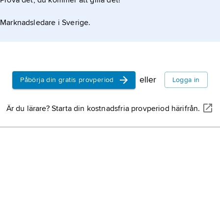
Prova det, du kommer att gilla det!
Marknadsledare i Sverige.
eller
Påbörja din gratis provperiod
Logga in
Är du lärare? Starta din kostnadsfria provperiod härifrån.