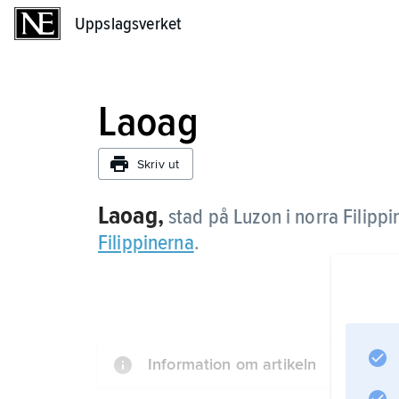
Uppslagsverket
Uppslagsverket
Laoag
Skriv ut
Laoag,
stad på Luzon i norra Filippi
Filippinerna
.
Information om artikeln