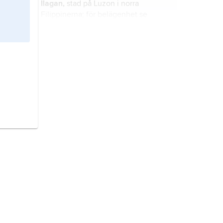
Ilagan,
stad på Luzon i norra
Filippinerna; för belägenhet se
landskartan
Filippinerna
.
Pulog,
berg på Luzon i norra
Filippinerna; 2 928 m ö.h. För
belägenhet se landskarta
Filippinerna
.
High Peak,
berg på Luzon i norra
Filippinerna; 2 037 m ö.h. För
belägenhet se landskarta
Filippinerna
.
ilocano,
ilokano
, austronesiskt språk
inom bisaya-språkgruppen, med
drygt 11 miljoner talare (2022) i
Filippinerna, huvudsakligen på
Luzon.
Babuyanöarna,
ögrupp i norra
Filippinerna; för belägenhet se
landskarta
Filippinerna
.