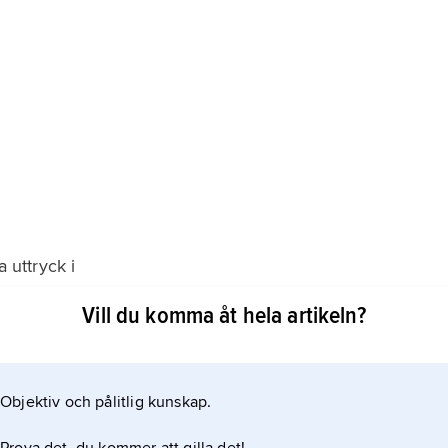
a uttryck i
Vill du komma åt hela artikeln?
 diktformen. Motiven i den senare har ofta sitt
Objektiv och pålitlig kunskap.