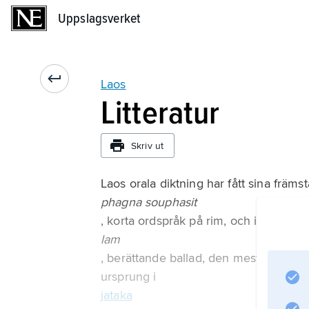
Uppslagsverket
Uppslagsverket
Laos
Litteratur
Skriv ut
Laos orala diktning har fått sina främst
phagna souphasit
, korta ordspråk på rim, och i
lam
, berättande ballad, den mest omtyckta
ursprung i
jataka