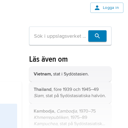
Logga in
Läs även om
Vietnam,
stat i Sydöstasien.
Thailand
, före 1939 och 1945–49
Siam
, stat på Sydöstasiatiska halvön.
Kambodja,
Cambodja
, 1970–75
Khmerrepubliken
, 1975–89
Kampuchea
, stat på Sydöstasiatiska