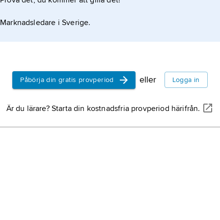
Prova det, du kommer att gilla det!
hao Pangkham (1700-talet). Ur Ramayana hämtades ”Prins
Marknadsledare i Sverige.
eller
Påbörja din gratis provperiod
Logga in
Är du lärare? Starta din kostnadsfria provperiod härifrån.