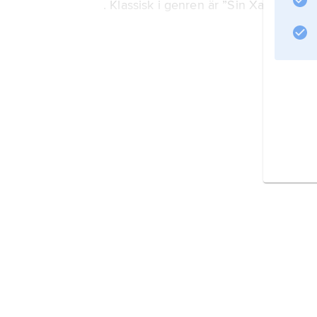
. Klassisk i genren är ”Sin Xay” av T
Information om artikeln