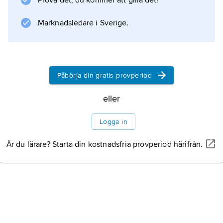
Prova det, du kommer att gilla det!
Marknadsledare i Sverige.
Påbörja din gratis provperiod
eller
Logga in
Är du lärare? Starta din kostnadsfria provperiod härifrån.