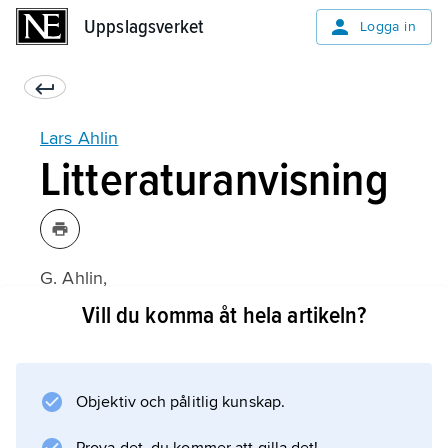
Uppslagsverket
Uppslagsverket
Logga in
Lars Ahlin
Litteraturanvisning
G. Ahlin,
Lars Ahlin växer upp
Vill du komma åt hela artikeln?
(2001);
Objektiv och pålitlig kunskap.
Information om artikeln