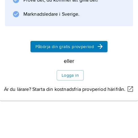
Prova det, du kommer att gilla det!
Marknadsledare i Sverige.
Information om artikeln
Påbörja din gratis provperiod
eller
Logga in
Är du lärare? Starta din kostnadsfria provperiod härifrån.