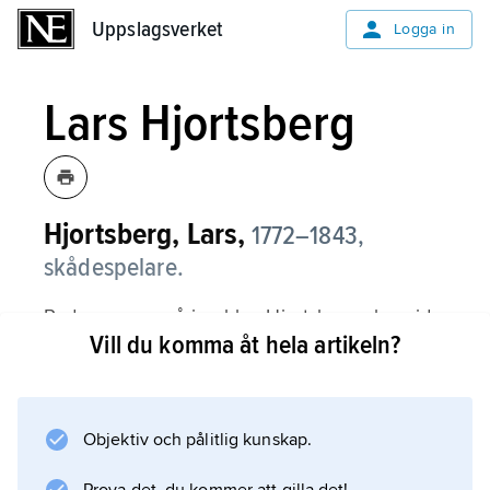
Uppslagsverket
Uppslagsverket
Logga in
Lars Hjortsberg
Hjortsberg, Lars,
1772–1843,
skådespelare.
Redan som sexåring blev Hjortsberg elev vid
Vill du komma åt hela artikeln?
Operan och studerade senare för
skådespelaren Boutet de Monvel, som ledde
Gustav III:s franska teatertrupp. År 1789 knöts
Hjortsberg till hovet som bibliotekarie, lektör
Objektiv och pålitlig kunskap.
och senare hovintendent.