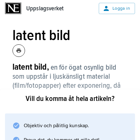
Uppslagsverket
Uppslagsverket
Logga in
latent bild
latent bild,
en för ögat osynlig bild
som uppstår i ljuskänsligt material
(film/fotopapper) efter exponering, då
en omvandlingsprocess startar i
Vill du komma åt hela artikeln?
silverbromidkristallerna, vilket innebär
att s.k. framkallningsgroddar bildas.
Objektiv och pålitlig kunskap.
Framkallningen synliggör sedan bilden.