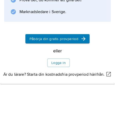
Prova det, du kommer att gilla det!
Marknadsledare i Sverige.
Information om artikeln
Påbörja din gratis provperiod
eller
Logga in
Är du lärare? Starta din kostnadsfria provperiod härifrån.