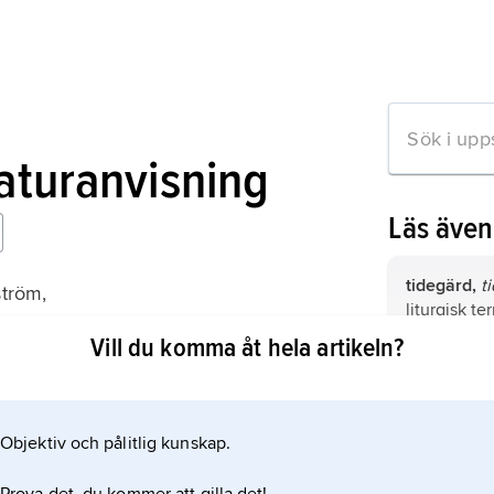
raturanvisning
Läs äve
tidegärd,
t
ström,
liturgisk te
förrättade 
Vill du komma åt hela artikeln?
 1954);
fastställda t
vigilia
, nat
Objektiv och pålitlig kunskap.
gudstjänst,
mation om artikeln
fastställda 