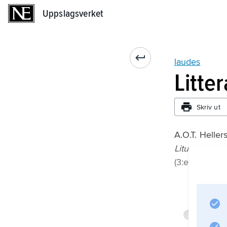
Uppslagsverket
Uppslagsverket
laudes
Litte
Skriv ut
A.O.T. Heller
Liturgik
(3:e upplagan
Infor