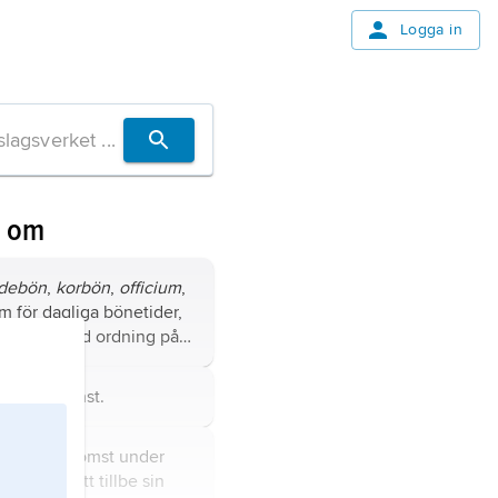
Logga in
n om
idebön
,
korbön
,
officium
,
rm för dagliga bönetider,
i en bestämd ordning på
ider.
tlig gudstjänst.
sammankomst under
former för att tillbe sin