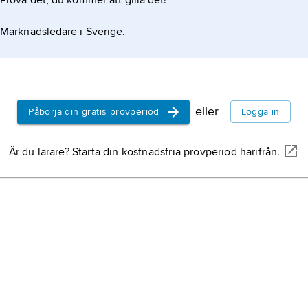
Prova det, du kommer att gilla det!
gud.
Marknadsledare i Sverige.
eller
Påbörja din gratis provperiod
Logga in
Är du lärare? Starta din kostnadsfria provperiod härifrån.