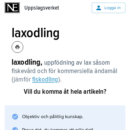
Uppslagsverket
Uppslagsverket
Logga in
laxodling
laxodling,
uppfödning av lax såsom
fiskevård och för kommersiella ändamål
(jämför
fiskodling
).
Vill du komma åt hela artikeln?
I Sverige har man sedan 1940-talet odlat lax
fram till smoltstadiet (se bild
lax
) för utsättning i älvarna. Denna
Objektiv och pålitlig kunskap.
kompensationsodling har ålagts kraftindustrin