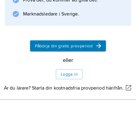
Prova det, du kommer att gilla det!
för att motverka de skador på laxstammen
som vattenkraftens utbyggnad har medfört.
Marknadsledare i Sverige.
Årligen sätts miljontals smolt ut i svenska
östersjöälvar och ungefär lika många i finska.
Påbörja din gratis provperiod
Information om artikeln
eller
Logga in
Är du lärare? Starta din kostnadsfria provperiod härifrån.