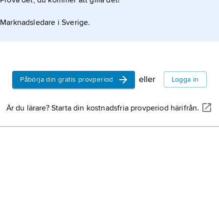
Prova det, du kommer att gilla det!
Marknadsledare i Sverige.
eller
Påbörja din gratis provperiod
Logga in
Är du lärare? Starta din kostnadsfria provperiod härifrån.