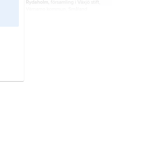
Rydaholm,
församling i Växjö stift,
Värnamo kommun, Småland
(Jönköpings län).
Slätthög,
församling i Växjö stift,
Alvesta kommun, Småland
(Kronobergs län).
Västra Torsås,
församling i Växjö
stift, Alvesta kommun, Småland
(Kronobergs län).
Småland,
landskap i Götaland.
Sverige,
stat på Skandinaviska
halvön, norra Europa.