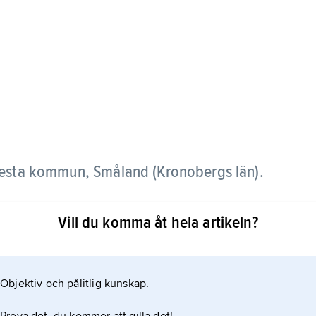
lvesta kommun, Småland (Kronobergs län).
ngen
Vill du komma åt hela artikeln?
ängs Lekarydsån–Dansjön (Mörrumsån), omgiven av
Objektiv och pålitlig kunskap.