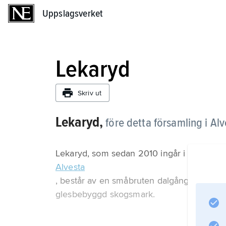
Uppslagsverket
Uppslagsverket
Lekaryd
Skriv ut
Lekaryd,
före detta församling i A
Lekaryd, som sedan 2010 ingår i församli
Alvesta
, består av en småbruten dalgångsbygd l
glesbebyggd skogsmark.