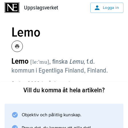
Uppslagsverket
Uppslagsverket
Logga in
Lemo
Lemo
, finska
Lemu
,
f.d.
[le:ʹmu]
kommun i Egentliga Finland, Finland.
Sedan 2009 ingår Lemo i
Vill du komma åt hela artikeln?
Masku
kommun.
Objektiv och pålitlig kunskap.