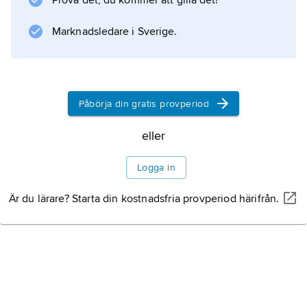
Information om artikeln
Prova det, du kommer att gilla det!
Marknadsledare i Sverige.
Påbörja din gratis provperiod
eller
Logga in
Är du lärare? Starta din kostnadsfria provperiod härifrån.