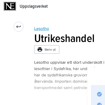
Uppslagsverket
Uppslagsverket
Lesotho
Utrikeshandel
Skriv ut
Lesotho uppvisar ett stort underskott 
lesothier i Sydafrika, har under lång 
har de sydafrikanska gruvorna minskat
återvända. Importen domineras av liv
transportmedel samt petroleumproduk