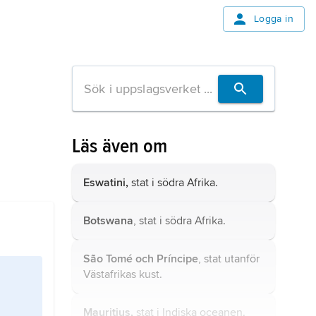
Logga in
Läs även om
Eswatini,
stat i södra Afrika.
Botswana
, stat i södra Afrika.
São Tomé och Príncipe
, stat utanför
Västafrikas kust.
Mauritius,
stat i Indiska oceanen.