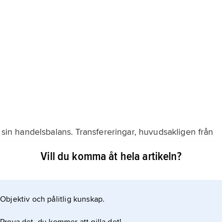
i sin handelsbalans. Transfereringar, huvudsakligen från
tid uppvägt underskottet, men sedan mitten av 1990-talet
Vill du komma åt hela artikeln?
 arbetsstyrkan och många lesothier har tvingats
smedel och levande boskap, maskinutrustning och
ter. Exporten
Objektiv och pålitlig kunskap.