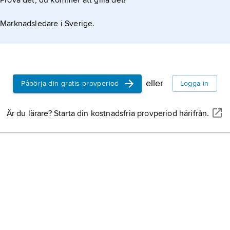
Prova det, du kommer att gilla det!
Marknadsledare i Sverige.
eller
Påbörja din gratis provperiod
Logga in
Är du lärare? Starta din kostnadsfria provperiod härifrån.