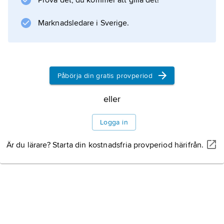
Prova det, du kommer att gilla det!
Marknadsledare i Sverige.
Påbörja din gratis provperiod
eller
Logga in
Är du lärare? Starta din kostnadsfria provperiod härifrån.