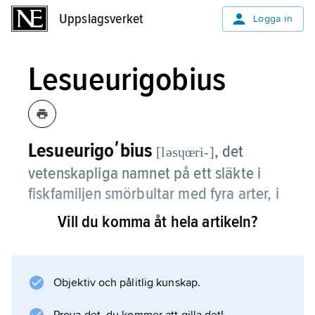
Uppslagsverket
Uppslagsverket
Logga in
Lesueurigobius
Lesueurigoʹbius
,
det
[ləsɥœri-]
vetenskapliga namnet på ett släkte i
fiskfamiljen smörbultar med fyra arter, i
svenska vatten
spetsstjärtad smörbult
.
Vill du komma åt hela artikeln?
Objektiv och pålitlig kunskap.
Information om artikeln