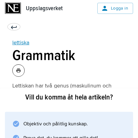
Uppslagsverket
Uppslagsverket
Logga in
lettiska
Grammatik
Lettiskan har två genus (maskulinum och
femininum), men saknar såväl bestämd som
Vill du komma åt hela artikeln?
obestämd artikel. Maskulina substantiv slutar i
singularis oftast på -
is
Objektiv och pålitlig kunskap.
, -
s