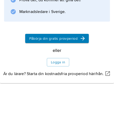
Prova det, du kommer att gilla det!
eller -
š
Marknadsledare i Sverige.
, feminina på -
a
eller -
Påbörja din gratis provperiod
e
. Mer ovanliga är (oböjliga) ord på -
eller
o
, till
Logga in
Är du lärare? Starta din kostnadsfria provperiod härifrån.
Information om artikeln