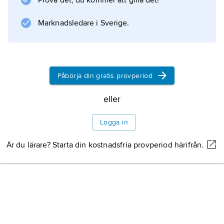
Prova det, du kommer att gilla det!
Marknadsledare i Sverige.
Information om artikeln
Påbörja din gratis provperiod
eller
Logga in
Är du lärare? Starta din kostnadsfria provperiod härifrån.