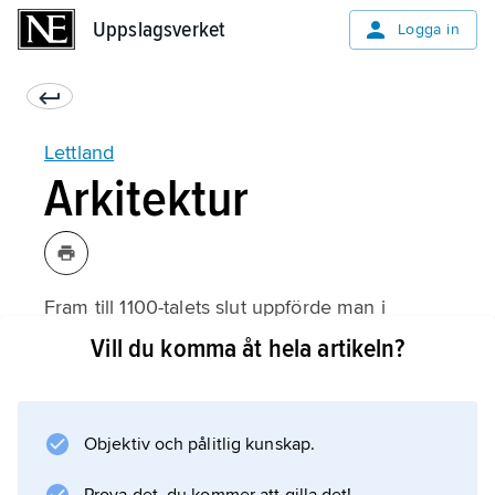
Uppslagsverket
Uppslagsverket
Logga in
Lettland
Arkitektur
Fram till 1100-talets slut uppförde man i
Lettland enbart byggnader av trä, vanligtvis i
Vill du komma åt hela artikeln?
knuttimringsteknik. Efter de tyska
korsriddarnas intåg byggdes de första murade
byggnaderna, bl.a. kyrkan i Ikšķile från 1185,
Objektiv och pålitlig kunskap.
men ända in på 1500-talet var 2/3 av kyrkorna
byggda av trä.