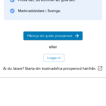
Prova det, du kommer att gilla det!
utgrävningar. Människorna levde i en värld där
skapargudarna var aktiva och inblandade i
Marknadsledare i Sverige.
människornas dagliga liv
Påbörja din gratis provperiod
Information om artikeln
eller
Logga in
Är du lärare? Starta din kostnadsfria provperiod härifrån.