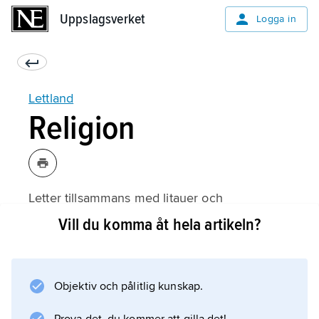
Uppslagsverket
Uppslagsverket
Logga in
Lettland
Religion
Letter tillsammans med litauer och
fornpreussare utgjorde under förkristen tid en
Vill du komma åt hela artikeln?
språklig och kulturell enhet. En bild av deras
religion ger den rika folkloren, särskilt
folkpoesin (
Objektiv och pålitlig kunskap.
dainas
), och bilden kompletteras av arkeologiska