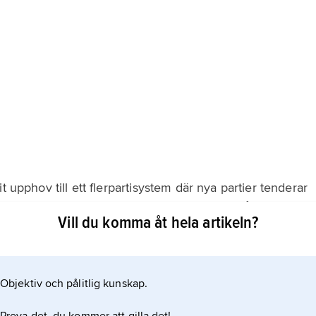
t upphov till ett flerpartisystem där nya partier tenderar
dan andra försvinner. Regeringarna är genomgående
Vill du komma åt hela artikeln?
 och fram till 2002 återfanns det liberala och
skoalitioner. Politiken domineras generellt av
Objektiv och pålitlig kunskap.