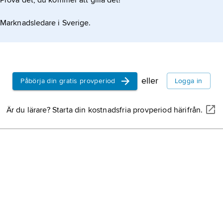
Prova det, du kommer att gilla det!
Marknadsledare i Sverige.
eller
Påbörja din gratis provperiod
Logga in
Är du lärare? Starta din kostnadsfria provperiod härifrån.