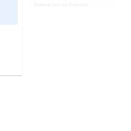
Estland,
stat vid Östersjön.
Moldavien,
stat i sydöstra Europa.