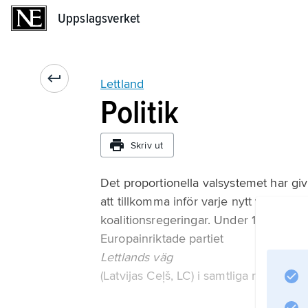
Uppslagsverket
Uppslagsverket
Lettland
Politik
Skriv ut
Det proportionella valsystemet har givi
att tillkomma inför varje nytt val me
koalitionsregeringar. Under 1990-talet
Europainriktade partiet
Lettlands väg
(Latvijas Ceļš, LC) i samtliga regering