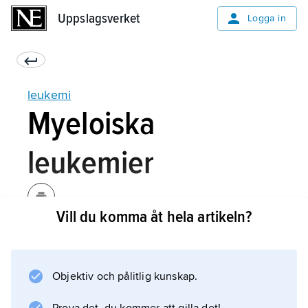
Uppslagsverket
Uppslagsverket
Logga in
leukemi
Myeloiska
leukemier
Vill du komma åt hela artikeln?
Akut myeloisk leukemi
(AML) förekommer i alla åldrar, men är
vanligast hos vuxna. Medelåldern för patienter
Objektiv och pålitlig kunskap.
hos vilka sjukdomen upptäcks är ca 65 år.
Sjukligt förändrade förstadier till blodkroppar