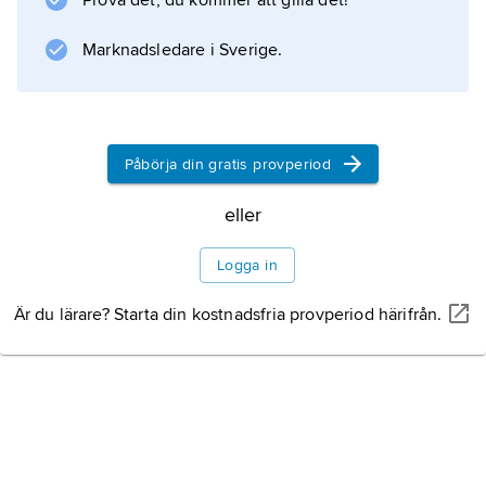
Prova det, du kommer att gilla det!
ansamlas i benmärgen och stör normal
Marknadsledare i Sverige.
blodbildning. Mängden leukemiceller i det
cirkulerande blodet varierar och är ibland
mycket liten (
Påbörja din gratis provperiod
eller
Information om artikeln
Logga in
Är du lärare? Starta din kostnadsfria provperiod härifrån.