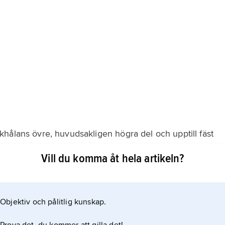
hålans övre, huvudsakligen högra del och upptill fäst
l den högra som den vänstra sidan finns ett trekantigt
Vill du komma åt hela artikeln?
hålls levern på plats av levervenerna, som mynnar i
Objektiv och pålitlig kunskap.