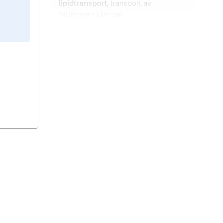
lipidtransport,
transport av
födan.
fettämnen i blodet.
gallsyror,
organiska, cykliska
monokarbonsyror som bygger på ett
kolväteskelett, benämnt cholansyra.
fettomsättning,
kroppens upptag av
fett från födan, fettets transport och
omvandling i kroppen samt dess
förbränning eller lagring.
epitel
, sammanfattande term för en
stor grupp av specialiserade celler
hos flercelliga djurarter.
blodomlopp,
cirkulationssystem hos
människa och djur för transport av
blod
.