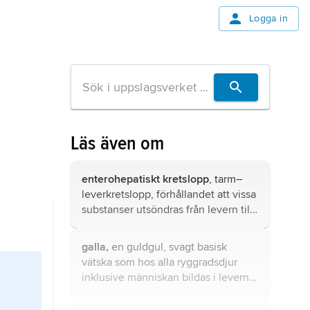
Logga in
Läs även om
enterohepatiskt kretslopp
, tarm–
leverkretslopp, förhållandet att vissa
substanser utsöndras från levern till
gallan och helt eller delvis
återupptas i tarmen för att sedan via
galla,
en guldgul, svagt basisk
portådern nå levern, från vilken de
vätska som hos alla ryggradsdjur
på nytt utsöndras till gallan etc.
inklusive människan bildas i levern
och avsöndras till tunntarmen, där
den bidrar till nedbrytningen av fett i