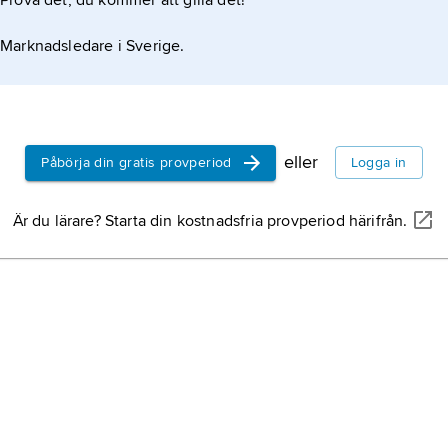
Prova det, du kommer att gilla det!
Marknadsledare i Sverige.
eller
Påbörja din gratis provperiod
Logga in
Är du lärare? Starta din kostnadsfria provperiod härifrån.