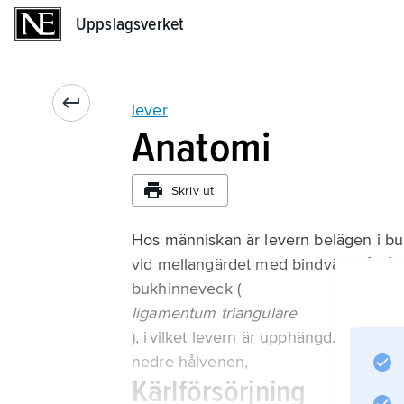
Uppslagsverket
Uppslagsverket
lever
Anatomi
Skriv ut
Hos människan är levern belägen i buk
vid mellangärdet med bindväv. På såvä
bukhinneveck (
ligamentum triangulare
), i vilket levern är upphängd. Vidare 
nedre hålvenen,
Kärlförsörjning