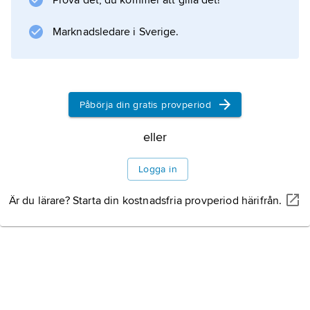
Prova det, du kommer att gilla det!
helhet.
Marknadsledare i Sverige.
Information om artikeln
Påbörja din gratis provperiod
eller
Logga in
Är du lärare? Starta din kostnadsfria provperiod härifrån.