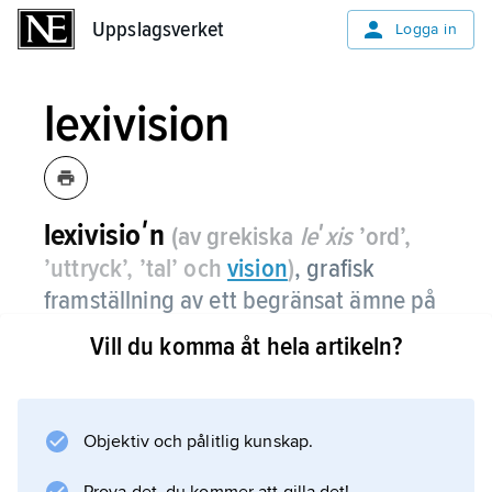
Uppslagsverket
Uppslagsverket
Logga in
lexivision
lexivisioʹn
(av grekiska
leʹxis
’ord’,
’uttryck’, ’tal’ och
vision
)
, grafisk
framställning av ett begränsat ämne på
en överblickbar yta (uppslag, sida eller
Vill du komma åt hela artikeln?
del därav) där text- och bildinformation
av olika slag – löpande text, rubriker,
bildtext, text-i-bild, fotografier,
Objektiv och pålitlig kunskap.
analyserande teckningar, kartor,
diagram – integreras till en informativ