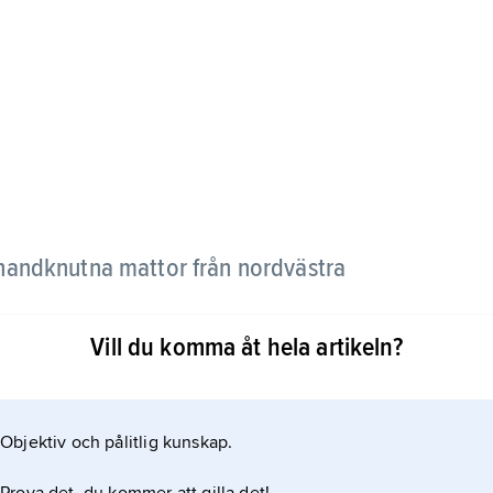
handknutna mattor från nordvästra
Vill du komma åt hela artikeln?
rna, s.k. Lesghi-star. Mattor knutna efter ca 1925 är
Objektiv och pålitlig kunskap.