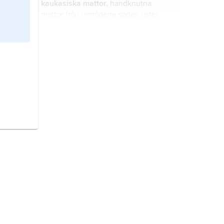
kaukasiska mattor,
handknutna
mattor från områdena söder, öster
och norr om Kaukasus.
tji-tji-mattor
,
chi-chi-mattor
,
handknutna mattor, tillverkade av
tjetjenerna i nordöstra Kaukasien.
sarabmattor,
handknutna mattor
tillverkade i och omkring staden
Sarab i Azarbaijan i nordvästra Iran.
tjaudormattor
,
chaudormattor
,
handknutna mattor, framställda av
den turkmenska tjaudorstammen,
som lever söder om Aralsjön.
salormattor
, handknutna mattor
tillverkade av salorer (en turkmensk
folkgrupp) före ca 1860.