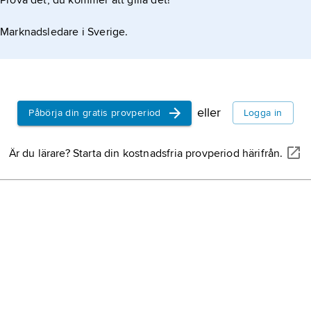
Prova det, du kommer att gilla det!
Marknadsledare i Sverige.
eller
Påbörja din gratis provperiod
Logga in
Är du lärare? Starta din kostnadsfria provperiod härifrån.