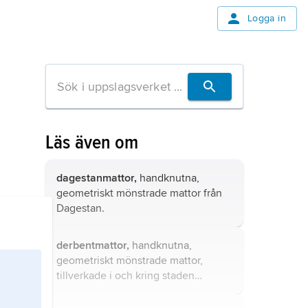
Logga in
Läs även om
dagestanmattor,
handknutna,
geometriskt mönstrade mattor från
Dagestan.
derbentmattor,
handknutna,
geometriskt mönstrade mattor,
tillverkade i och kring staden
Derbent i Dagestan i nordöstra
Kaukasus.