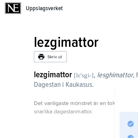
Uppslagsverket
Uppslagsverket
lezgimattor
Skriv ut
lezgimattor
,
lesghimattor
,
[lɛʹsgi-]
Dagestan i Kaukasus.
Det vanligaste mönstret är en tolvuddig stjä
snarlika dagestanmattor.