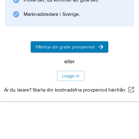
Prova det, du kommer att gilla det!
Japan under olika perioder kontroll över
området. Här ligger nu den stora kinesiska
Marknadsledare i Sverige.
hamn- och industristaden Dalian
Påbörja din gratis provperiod
Information om artikeln
eller
Logga in
Är du lärare? Starta din kostnadsfria provperiod härifrån.