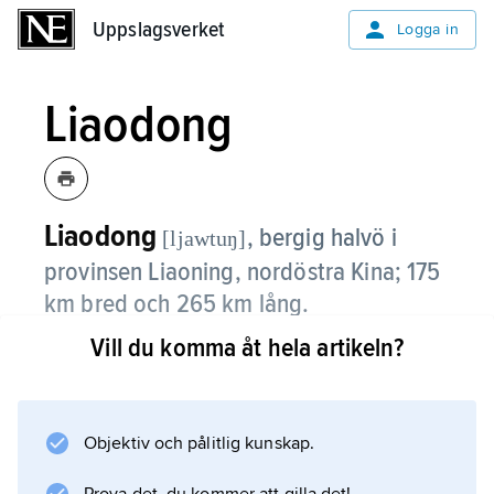
Uppslagsverket
Uppslagsverket
Logga in
Liaodong
Liaodong
,
bergig halvö i
[ljawtuŋ]
provinsen Liaoning, nordöstra Kina; 175
km bred och 265 km lång.
Vill du komma åt hela artikeln?
L. skjuter ut i Gula havet mellan
Liaodongviken i väster och Koreabukten i
öster. Dess yttersta udde är ett strategiskt
mycket viktigt område. Mellan 1898 och 1955
Objektiv och pålitlig kunskap.
hade såväl Ryssland och Sovjetunionen som