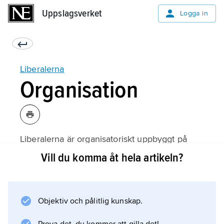
Uppslagsverket
Uppslagsverket
Logga in
Liberalerna
Organisation
Liberalerna är organisatoriskt uppbyggt på
lokalavdelningar
Vill du komma åt hela artikeln?
, som i vissa fall är sammanslutna i
kommunföreningar
. I varje län finns ett
Objektiv och pålitlig kunskap.
länsförbund
samt i Stockholm