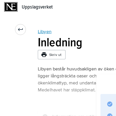
Uppslagsverket
Uppslagsverket
Libyen
Inledning
Skriv ut
Libyen består huvudsakligen av öken
ligger långsträckta oaser och saltmarsk
ökenklimattyp, med undantag av de no
Medelhavet har stäppklimat.