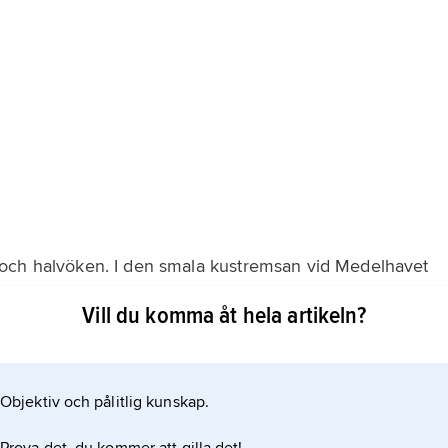
 och halvöken. I den smala kustremsan vid Medelhavet
land. Hela Libyen har ett torrt och hett klimat av
Vill du komma åt hela artikeln?
rdligaste delarna som genom inflytande från
Objektiv och pålitlig kunskap.