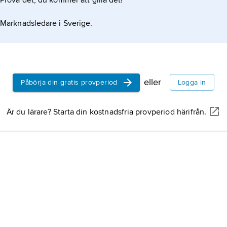
Prova det, du kommer att gilla det!
Marknadsledare i Sverige.
eller
Påbörja din gratis provperiod
Logga in
Är du lärare? Starta din kostnadsfria provperiod härifrån.