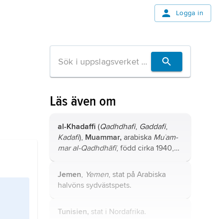
Logga in
Läs även om
al-Khadaffi
(
Qadhdhafi
,
Gaddafi
,
Kadafi
),
Muammar,
arabiska
Mu­˙am­
mar al-Qadhdhāfī
, född cirka 1940,
död 20 oktober 2011, libysk militär
och politiker, landets härskare från
Jemen
,
Yemen
, stat på Arabiska
1969, störtad 2011.
halvöns sydvästspets.
Tunisien,
stat i Nordafrika.