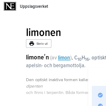
Uppslagsverket
Uppslagsverket
limonen
Skriv ut
limoneʹn
(av
limon
)
, C
H
,
optisk
10
16
apelsin- och bergamottolja.
Den optiskt inaktiva formen kallas
dipenten
och finns i terpentin. Båda formerna använ