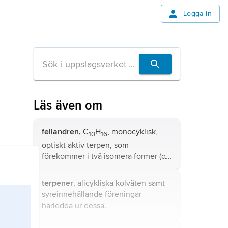
Logga in
Läs även om
fellandren,
C
H
, monocyklisk,
10
16
optiskt aktiv terpen, som
förekommer i två isomera former (α-
och β-).
terpener
, alicykliska kolväten samt
syreinnehållande föreningar
härledda ur dessa.