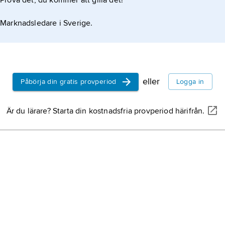
Prova det, du kommer att gilla det!
Marknadsledare i Sverige.
eller
Påbörja din gratis provperiod
Logga in
Är du lärare? Starta din kostnadsfria provperiod härifrån.