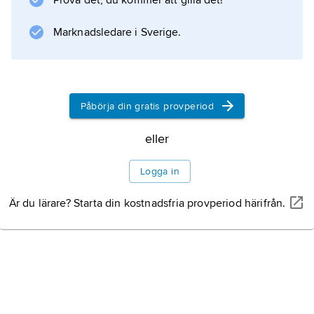
Prova det, du kommer att gilla det!
Marknadsledare i Sverige.
Information om artikeln
Påbörja din gratis provperiod
eller
Logga in
Är du lärare? Starta din kostnadsfria provperiod härifrån.