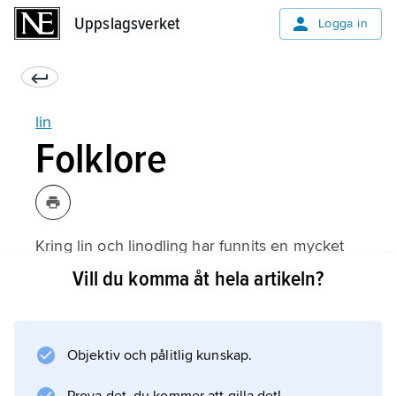
Uppslagsverket
Uppslagsverket
Logga in
lin
Folklore
Kring lin och linodling har funnits en mycket
rik flora av övernaturliga föreställningar. Vid
Vill du komma åt hela artikeln?
sådden gällde det att försäkra sig om en stor
skörd av god kvalitet. Eftersom linet hörde till
kvinnornas sfär borde det sås på en
Objektiv och pålitlig kunskap.
”kvinnodag”, gärna av en kvinna, och den
som sådde borde vara linneklädd.