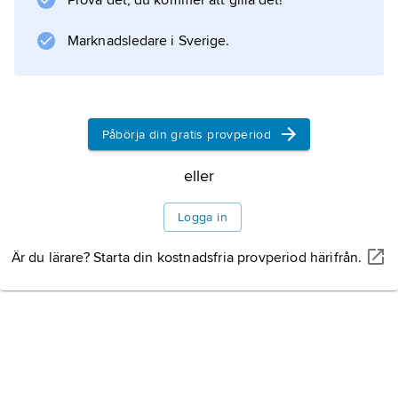
Prova det, du kommer att gilla det!
Marknadsledare i Sverige.
Påbörja din gratis provperiod
eller
Logga in
Är du lärare? Starta din kostnadsfria provperiod härifrån.