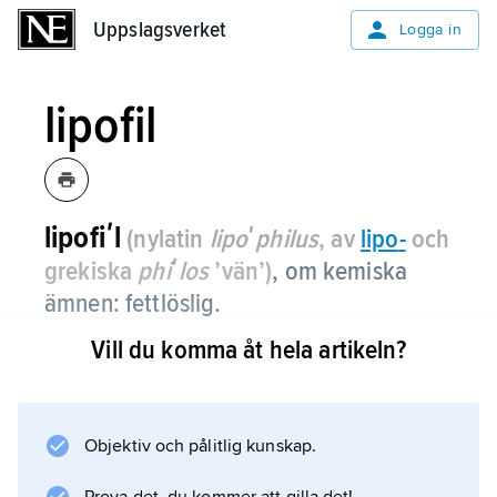
Uppslagsverket
Uppslagsverket
Logga in
lipofil
lipofiʹl
(nylatin
lipoʹphilus
, av
lipo
-
och
grekiska
phiʹlos
’vän’)
,
om kemiska
ämnen: fettlöslig.
Vill du komma åt hela artikeln?
Information om artikeln
Objektiv och pålitlig kunskap.