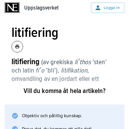
Uppslagsverket
Uppslagsverket
Logga in
litifiering
litifiering
(av grekiska
liʹthos
’sten’
och latin
fiʹo
’bli’),
litifikation
,
omvandling av en jordart eller ett
sediment till en mer eller mindre hård
Vill du komma åt hela artikeln?
och fast bergart.
Litifiering sker genom att porerna mellan
partiklarna helt eller delvis fylls med
Objektiv och pålitlig kunskap.
mineralkristaller, ett cement. Processen är en