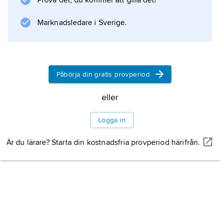
Prova det, du kommer att gilla det!
form av
konsolidering
Marknadsledare i Sverige.
.
Påbörja din gratis provperiod
Information om artikeln
eller
Logga in
Är du lärare? Starta din kostnadsfria provperiod härifrån.