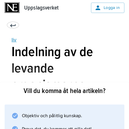
Uppslagsverket
Uppslagsverket
Logga in
liv
Indelning av de
levande
organismerna
Vill du komma åt hela artikeln?
Både nu levande och utdöda organismer på
Objektiv och pålitlig kunskap.
jorden indelas i det så kallade
hierarkiska systemet