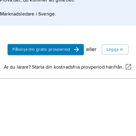
Prova det, du kommer att gilla det!
exciton
, kombina
och ett hål i en 
Marknadsledare i Sverige.
isolator (jämför
e
Excitonen kan b
neutral ”partikel”
teleportering
, f
materialet.
att ett föremål f
en plats men se
eller
Påbörja din gratis provperiod
Logga in
plats utan att fä
Comptoneffekt
,
Är du lärare? Starta din kostnadsfria provperiod härifrån.
energiminsknin
elektromagnetisk
vid
Comptonspri
elektromagnetis
av de fundamenta
naturen.
virtuell foton
, f
befinner sig på ”
uppfyller Einstei