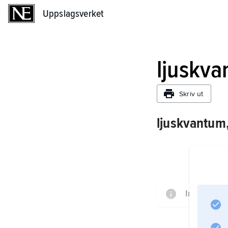
Uppslagsverket
Uppslagsverket
ljuskv
Skriv ut
ljuskvantum
Informatio