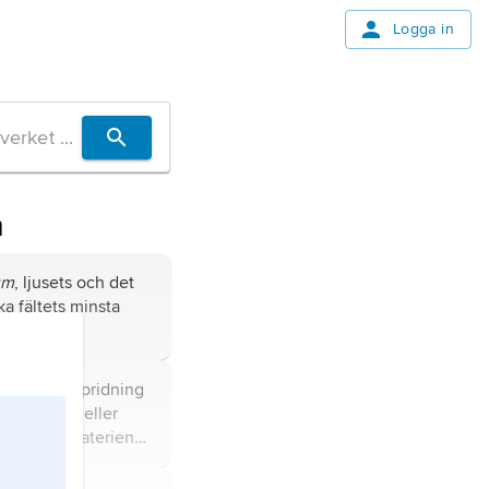
Logga in
m
um
, ljusets och det
a fältets minsta
ing
är den spridning
 en kristall eller
erkan av materiens
r.