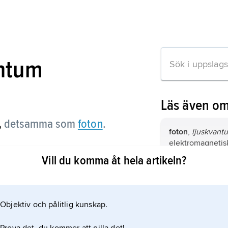
antum
Läs även o
,
detsamma som
foton
.
foton
,
ljuskvant
elektromagnetisk
energikvantum.
Vill du komma åt hela artikeln?
Brillouin-spridn
n om artikeln
av ljus som sker i
vätska under inv
Objektiv och pålitlig kunskap.
värmesvängninga