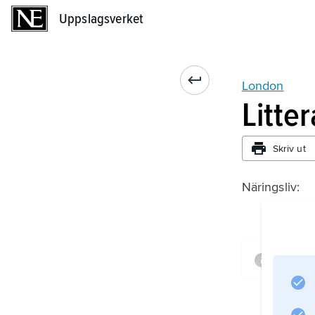
Uppslagsverket
Uppslagsverket
London
Litte
Skriv ut
Näringsliv:
Infor