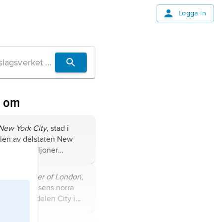
Logga in
n om
New York City
, stad i
elen av delstaten New
 USA; 8,8 miljoner
020); storstadsområdet
r sig in i grannstaterna
ngelska
Tower of London
,
 och Connecticut har
rg vid Themsens norra
er invånare.
er om stadsdelen City i
rbritannien.