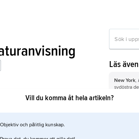
raturanvisning
Läs äve
New York
,
sydöstra d
York, östra
Vill du komma åt hela artikeln?
invånare (2
som sträcke
Towern
, e
mation om artikeln
New Jersey
kunglig bo
20,1 miljon
strand, öst
Objektiv och pålitlig kunskap.
London, Sto