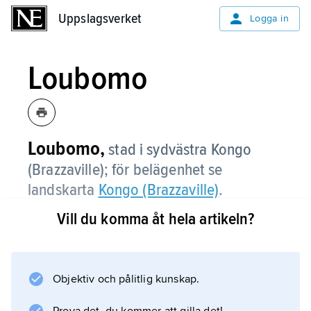
Uppslagsverket
Uppslagsverket
Logga in
Loubomo
Loubomo,
stad i sydvästra Kongo
(Brazzaville); för belägenhet se
landskarta
Kongo (Brazzaville)
.
Vill du komma åt hela artikeln?
Information om artikeln
Objektiv och pålitlig kunskap.