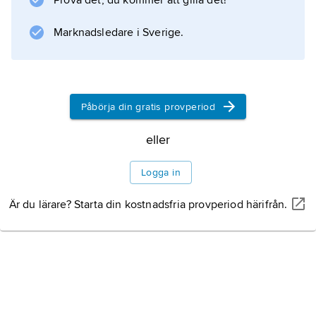
Prova det, du kommer att gilla det!
Marknadsledare i Sverige.
Påbörja din gratis provperiod
eller
Logga in
Är du lärare? Starta din kostnadsfria provperiod härifrån.