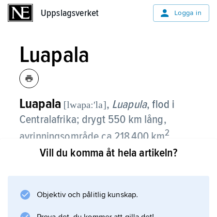
Uppslagsverket
Uppslagsverket
Logga in
Luapala
Luapala
,
Luapula
,
flod i
[lwapa:ʹla]
Centralafrika; drygt 550 km lång,
2
avrinningsområde ca 218 400 km
.
Vill du komma åt hela artikeln?
Luapala uppstår i nordvästra Zambia, flyter
genom Bangweulu- och Mweru-sjöarna,
förenas med Lualaba i Kongo (Kinshasa) och
Objektiv och pålitlig kunskap.
bildar Kongofloden. Övre delen kallas
Chambeshi och den nedre Luvua.