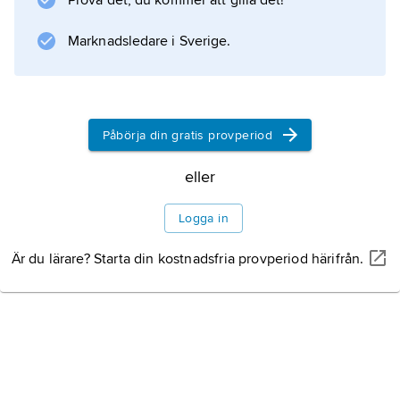
Prova det, du kommer att gilla det!
Marknadsledare i Sverige.
Information om artikeln
Påbörja din gratis provperiod
eller
Logga in
Är du lärare? Starta din kostnadsfria provperiod härifrån.