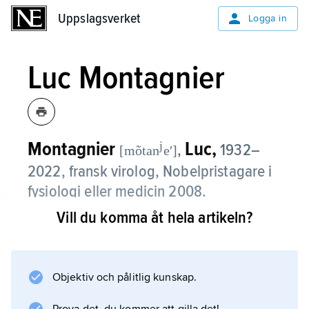
Uppslagsverket
Uppslagsverket
Logga in
Luc Montagnier
Montagnier
Luc,
j
,
1932–
[mõtan
eʹ]
2022, fransk virolog, Nobelpristagare i
fysiologi eller medicin 2008.
Vill du komma åt hela artikeln?
Luc Montagnier var professor vid
Pasteurinstitutet i Paris 1985–2000. Från 1997
till 2001 var han även föreståndare för
Bernard and Gloria Salick Center for
Objektiv och pålitlig kunskap.
Molecular and Cellular Biology, Queens