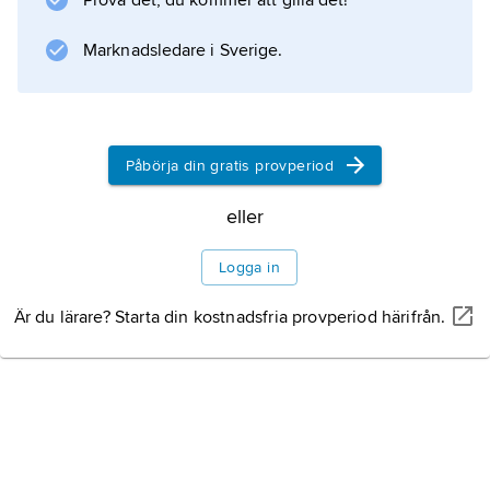
Prova det, du kommer att gilla det!
College, City University, New York.
Marknadsledare i Sverige.
Information om artikeln
Påbörja din gratis provperiod
eller
Logga in
Är du lärare? Starta din kostnadsfria provperiod härifrån.