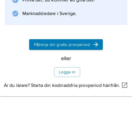
Prova det, du kommer att gilla det!
Marknadsledare i Sverige.
Påbörja din gratis provperiod
eller
Logga in
Är du lärare? Starta din kostnadsfria provperiod härifrån.