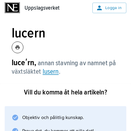
Uppslagsverket
Uppslagsverket
Logga in
lucern
luceʹrn,
annan stavning av namnet på
växtsläktet
lusern
.
Vill du komma åt hela artikeln?
Information om artikeln
Objektiv och pålitlig kunskap.