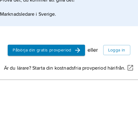
Prova det, du kommer att gilla det!
Lu
Marknadsledare i Sverige.
L
Lu
ös
eller
Påbörja din gratis provperiod
Logga in
L
vä
Är du lärare? Starta din kostnadsfria provperiod härifrån.
Lu
Th
III
Lu
(
Wi
fr