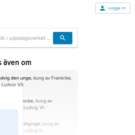
Logga in
s även om
dvig den unge,
kung av Frankrike,
e
Ludvig
VII.
dvig den tjocke,
kung av
ankrike, se
Ludvig
VI.
dvig den trätgirige,
kung av
ankrike, se
Ludvig X
.