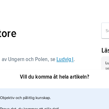
tore
Lä
 av Ungern och Polen, se
Ludvig I
.
Lu
s
Vill du komma åt hela artikeln?
Lu
Fr
n
Objektiv och pålitlig kunskap.
Lu
Fr