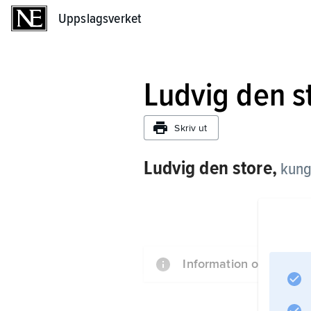
Uppslagsverket
Uppslagsverket
Ludvig den s
Skriv ut
Ludvig den store,
kung
Information om artikel