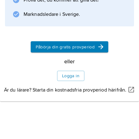
Prova det, du kommer att gilla det!
Marknadsledare i Sverige.
Påbörja din gratis provperiod
eller
Logga in
Är du lärare? Starta din kostnadsfria provperiod härifrån.