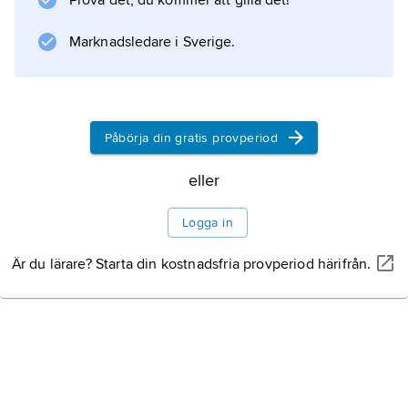
Prova det, du kommer att gilla det!
Information om artikeln
Marknadsledare i Sverige.
Påbörja din gratis provperiod
eller
Logga in
Är du lärare? Starta din kostnadsfria provperiod härifrån.