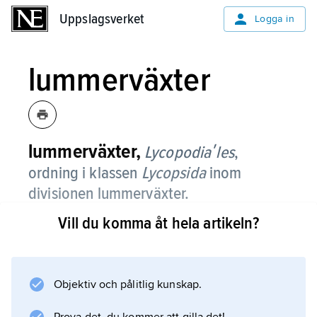
Uppslagsverket
Uppslagsverket
Logga in
lummerväxter
lummerväxter,
Lycopodiaʹles
,
ordning i klassen
Lycopsida
inom
divisionen lummerväxter.
Vill du komma åt hela artikeln?
Ordningen omfattar en familj,
lummerväxter
.
Objektiv och pålitlig kunskap.