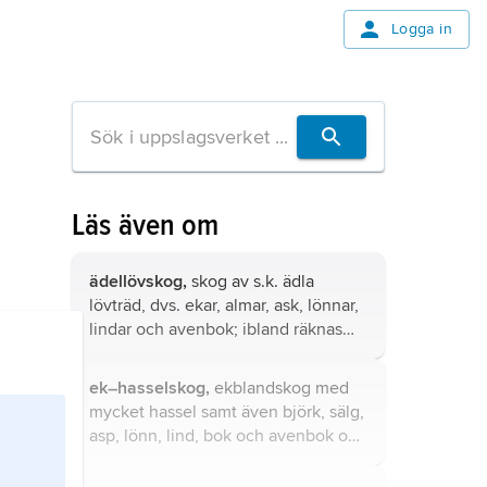
Logga in
Läs även om
ädellövskog,
skog av s.k. ädla
lövträd, dvs. ekar, almar, ask, lönnar,
lindar och avenbok; ibland räknas
också bok hit.
ek–hasselskog,
ekblandskog med
mycket hassel samt även björk, sälg,
asp, lönn, lind, bok och avenbok och
på rika marker också alm och ask.