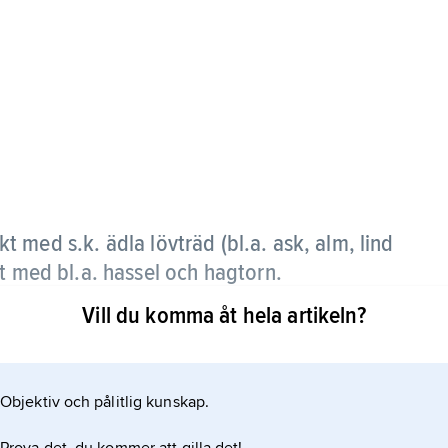
 med s.k. ädla lövträd (bl.a. ask, alm, lind
t med bl.a. hassel och hagtorn.
Vill du komma åt hela artikeln?
enväxning av tidigare löväng eller beteshage. Den
mark som varit svår att utnyttja som fodermark. I
tt tränga in och till sist ta överhanden.
Objektiv och pålitlig kunskap.