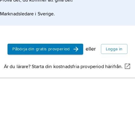
Prova det, du kommer att gilla det!
Marknadsledare i Sverige.
eller
Påbörja din gratis provperiod
Logga in
Är du lärare? Starta din kostnadsfria provperiod härifrån.