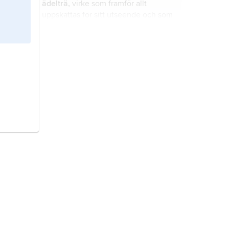
ädelträ,
virke som framför allt
uppskattas för sitt utseende och som
därför används till bl.a. finare
snickerier.
alm-hasselskog,
ängslövskog som
utbildas i rasmarker, särskilt på
kalkrik mark.
träd,
vedväxt som har en huvudstam
och som vanligen når en höjd av
minst 5 m.
Närke,
landskap i Svealand.
Skåne,
Sveriges sydligaste
landskap.
kvartär
, geologisk period från 2,6