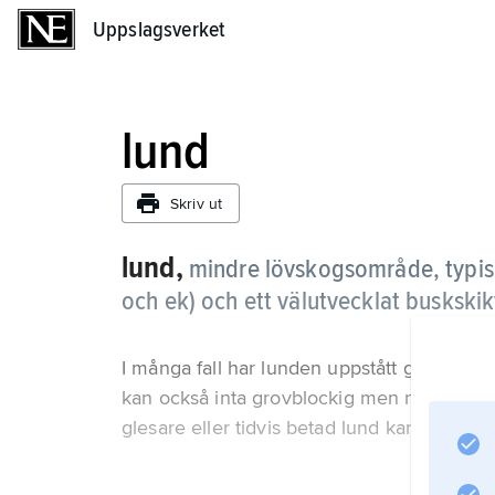
Uppslagsverket
Uppslagsverket
lund
Skriv ut
lund,
mindre lövskogsområde, typiskt
och ek) och ett välutvecklat buskskik
I många fall har lunden uppstått genom ig
kan också inta grovblockig men näringsrik 
glesare eller tidvis betad lund kan granen lä