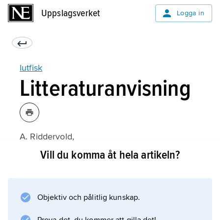
Uppslagsverket
Uppslagsverket
Logga in
lutfisk
Litteraturanvisning
A. Riddervold,
Lutefisken rakefisken og silda i norsk tradisjon
Vill du komma åt hela artikeln?
(1990).
Objektiv och pålitlig kunskap.
Information om artikeln