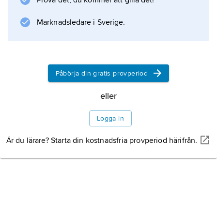
Prova det, du kommer att gilla det!
Marknadsledare i Sverige.
Påbörja din gratis provperiod
eller
Logga in
Är du lärare? Starta din kostnadsfria provperiod härifrån.