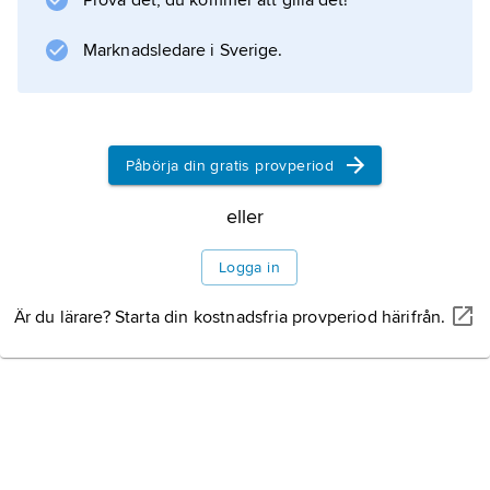
Prova det, du kommer att gilla det!
fick det en ny storhetstid under karolingerna,
nu som ett strikt benediktinkloster. Luxeuil
Marknadsledare i Sverige.
bestod till 1793,
Påbörja din gratis provperiod
Information om artikeln
eller
Logga in
Är du lärare? Starta din kostnadsfria provperiod härifrån.