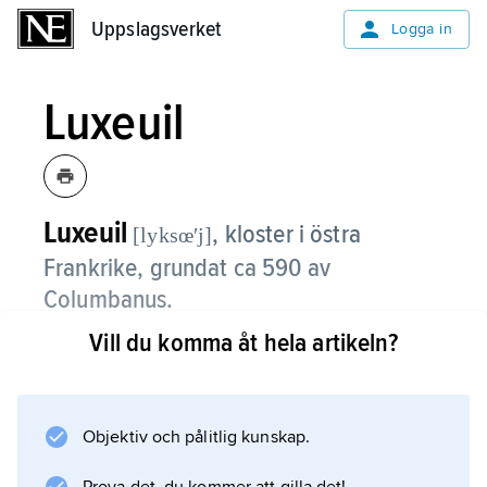
Uppslagsverket
Uppslagsverket
Logga in
Luxeuil
Luxeuil
,
kloster i östra
[lyksœʹj]
Frankrike, grundat ca 590 av
Columbanus.
Vill du komma åt hela artikeln?
Vid 600-talets mitt övergick klostret från irisk
regel till en benediktinskt präglad sådan.
Luxeuil var ett av Europas mest betydande
missionskloster och ett centrum för monastisk
Objektiv och pålitlig kunskap.
kultur. Efter att ha plundrats av araberna 732