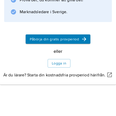
Prova det, du kommer att gilla det!
porträttören.
Marknadsledare i Sverige.
Information om artikeln
Påbörja din gratis provperiod
eller
Logga in
Är du lärare? Starta din kostnadsfria provperiod härifrån.