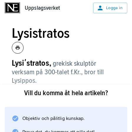
Uppslagsverket
Uppslagsverket
Logga in
Lysistratos
Lysiʹstratos,
grekisk skulptör
verksam på 300-talet f.Kr., bror till
Lysippos.
Vill du komma åt hela artikeln?
Lysistratos var känd för att ha gjort de första
gipsavgjutningarna av statyer och människor;
det är oklart huruvida det sistnämnda avsåg
ansikten eller även andra kroppsdelar. Han
Objektiv och pålitlig kunskap.
sades också ha varit den förste realistiske