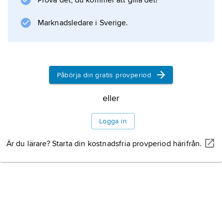
Prova det, du kommer att gilla det!
Marknadsledare i Sverige.
Påbörja din gratis provperiod
eller
Logga in
Är du lärare? Starta din kostnadsfria provperiod härifrån.