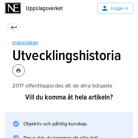
Uppslagsverket
Uppslagsverket
Logga in
människan
Utvecklingshistoria
2017 offentliggjordes att de allra tidigaste
lämningarna av den anatomiskt moderna
Vill du komma åt hela artikeln?
människan hade hittats i en grotta i Jebel
Irhoud, 100 km väster om Marrakech i
Marocko. Fynden gjordes 2004 av ett
Objektiv och pålitlig kunskap.
forskarlag under ledning av den algerisk-
franske antropologen Jean-Jacques Hublin