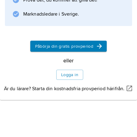
Prova det, du kommer att gilla det!
(född 1953) och bestod av fossil av fem
individer, varav ett barn
Marknadsledare i Sverige.
Information om artikeln
Påbörja din gratis provperiod
eller
Logga in
Är du lärare? Starta din kostnadsfria provperiod härifrån.